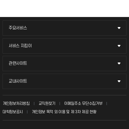
주요서비스
주요서비스
교무회의방송
서비스 지킴이
서비스 지킴이
교수채용
묻고 답하기
관련사이트
관련사이트
시설예약
불친절신고
국방헬프콜
교내사이트
교내사이트
인터넷증명
자주 묻는 질문(FAQ)
발전기금
교수회
입학안내
개인정보처리방침
교직원찾기
이메일주소 무단수집거부
칭찬마당
산학협력단
교육혁신본부
대학정보공시
개인정보 목적 외 이용 및 제 3차 제공 현황
직원채용
학생서비스 지킴이
소비자생활협동조합
국제교류과