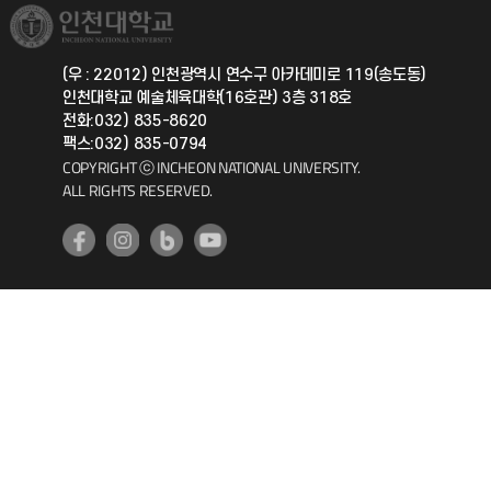
취업정보(학생)
총동문회
국제지원과
(우 : 22012) 인천광역시 연수구 아카데미로 119(송도동)
인천대학교 예술체육대학(16호관) 3층 318호
공자아카데미
전화:032) 835-8620
팩스:032) 835-0794
기초교육원
COPYRIGHT ⓒ INCHEON NATIONAL UNIVERSITY.
ALL RIGHTS RESERVED.
공학교육혁신센터
대학생활상담센터
사회봉사센터
생활원
원격지원