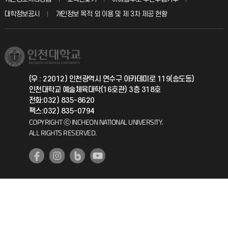
칭찬마당
산학협력단
교육혁신본부
대학정보공시
개인정보 목적 외 이용 및 제 3차 제공 현황
직원채용
학생서비스 지킴이
소비자생활협동조합
국제교류과
취업정보(학생)
총동문회
국제지원과
(우 : 22012) 인천광역시 연수구 아카데미로 119(송도동)
인천대학교 예술체육대학(16호관) 3층 318호
공자아카데미
전화:032) 835-8620
팩스:032) 835-0794
기초교육원
COPYRIGHT ⓒ INCHEON NATIONAL UNIVERSITY.
ALL RIGHTS RESERVED.
공학교육혁신센터
대학생활상담센터
사회봉사센터
생활원