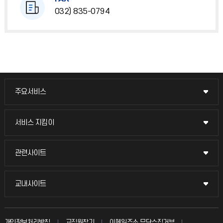
032) 835-0794
주요서비스
주요서비스
교무회의방송
서비스 지킴이
서비스 지킴이
교수채용
묻고 답하기
관련사이트
관련사이트
시설예약
불친절신고
국방헬프콜
교내사이트
교내사이트
인터넷증명
자주 묻는 질문(FAQ)
발전기금
교수회
입학안내
개인정보처리방침
교직원찾기
이메일주소 무단수집거부