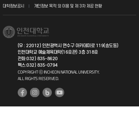
산학협력단
교육혁신본부
대학정보공시
개인정보 목적 외 이용 및 제 3차 제공 현황
직원채용
학생서비스 지킴이
소비자생활협동조합
국제교류과
취업정보(학생)
총동문회
국제지원과
(우 : 22012) 인천광역시 연수구 아카데미로 119(송도동)
인천대학교 예술체육대학(16호관) 3층 318호
공자아카데미
전화:032) 835-8620
팩스:032) 835-0794
기초교육원
COPYRIGHT ⓒ INCHEON NATIONAL UNIVERSITY.
ALL RIGHTS RESERVED.
공학교육혁신센터
대학생활상담센터
사회봉사센터
생활원