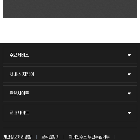
주요서비스
주요서비스
교무회의방송
서비스 지킴이
서비스 지킴이
교수채용
묻고 답하기
관련사이트
관련사이트
시설예약
불친절신고
국방헬프콜
교내사이트
교내사이트
인터넷증명
자주 묻는 질문(FAQ)
발전기금
교수회
입학안내
개인정보처리방침
교직원찾기
이메일주소 무단수집거부
칭찬마당